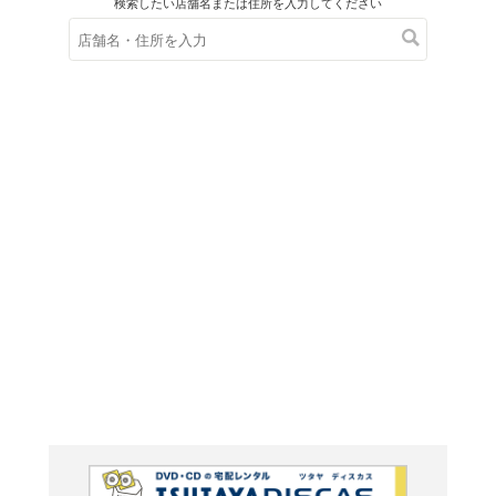
在庫の
※在庫
ご来店の際にご
アックス