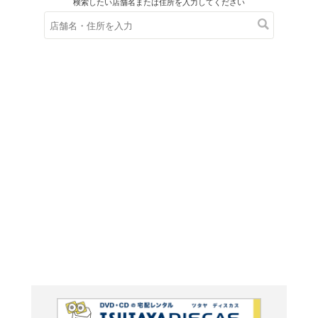
在庫の
※在庫
ご来店の際にご
永遠へ