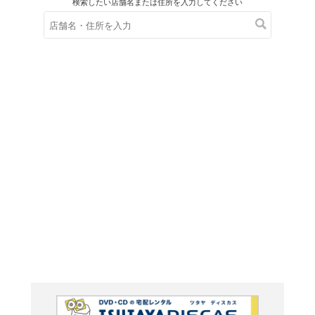
在庫の
※在庫
ご来店の際にご
源義経