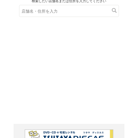
在庫の
※在庫
ご来店の際にご
全集現代
探求(下