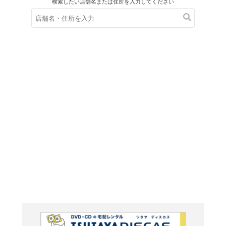
在庫の
※在庫
ご来店の際にご
どこへ