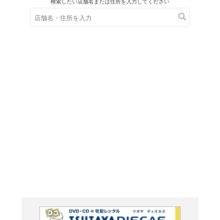
在庫の
※在庫
ご来店の際にご
入学前