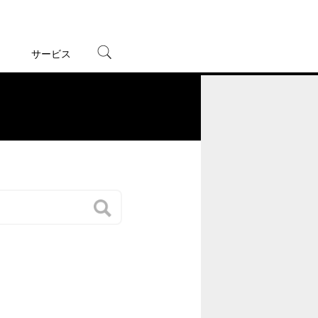
サービス
宅配レンタル
オンラインゲーム
。
TSUTAYAプレミアムNEXT
蔦屋書店