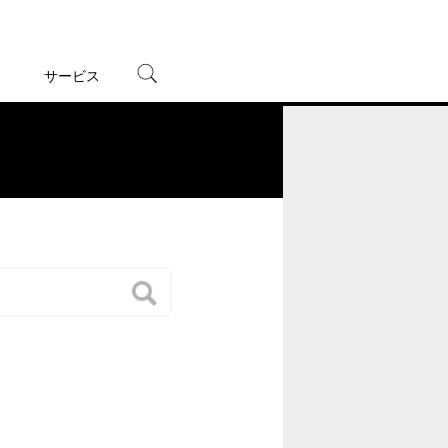
サービス
宅配レンタル
オンラインゲーム
。
TSUTAYAプレミアムNEXT
蔦屋書店