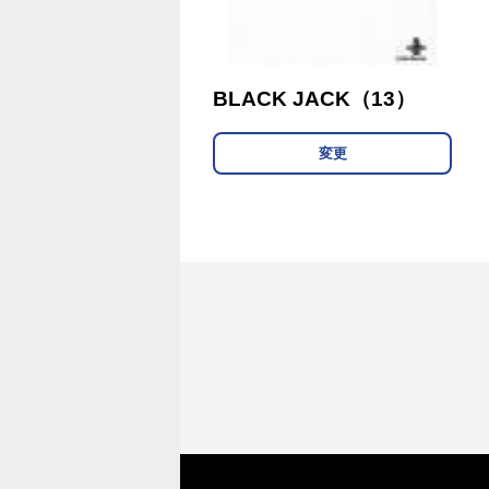
BLACK JACK（13）
変更