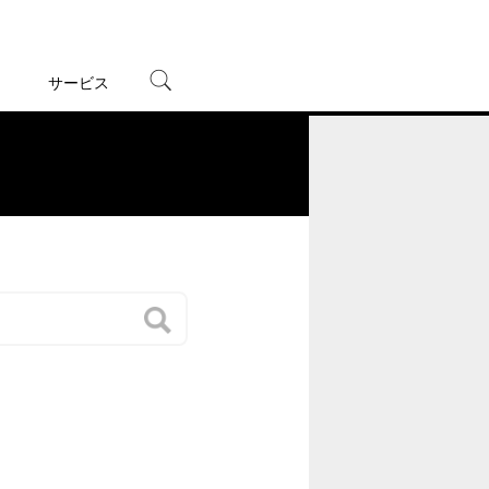
サービス
宅配レンタル
オンラインゲーム
。
TSUTAYAプレミアムNEXT
蔦屋書店