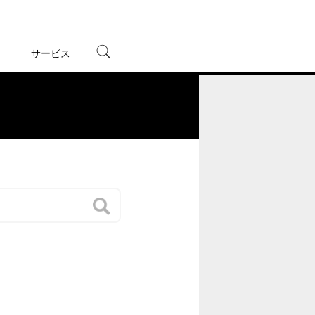
サービス
宅配レンタル
オンラインゲーム
。
TSUTAYAプレミアムNEXT
蔦屋書店