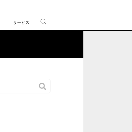
サービス
宅配レンタル
オンラインゲーム
。
TSUTAYAプレミアムNEXT
蔦屋書店