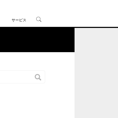
サービス
宅配レンタル
オンラインゲーム
。
TSUTAYAプレミアムNEXT
蔦屋書店