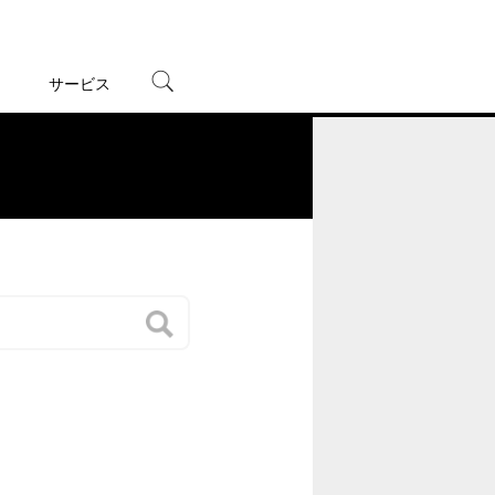
サービス
宅配レンタル
オンラインゲーム
。
TSUTAYAプレミアムNEXT
蔦屋書店