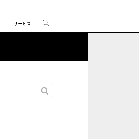
サービス
宅配レンタル
オンラインゲーム
。
TSUTAYAプレミアムNEXT
蔦屋書店