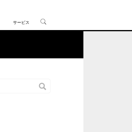
サービス
宅配レンタル
オンラインゲーム
。
TSUTAYAプレミアムNEXT
蔦屋書店