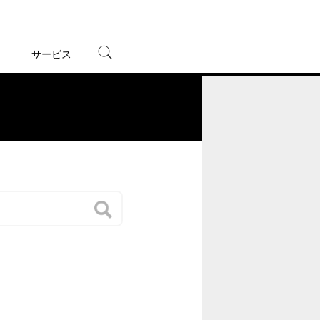
サービス
宅配レンタル
オンラインゲーム
。
TSUTAYAプレミアムNEXT
蔦屋書店