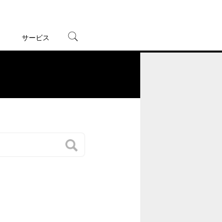
サービス
宅配レンタル
オンラインゲーム
。
TSUTAYAプレミアムNEXT
蔦屋書店