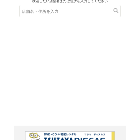
在庫の
※在庫
ご来店の際にご
グランツー