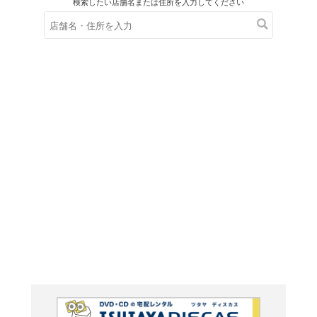
在庫の
※在庫
ご来店の際にご
TROP