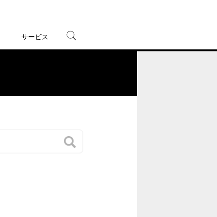
サービス
宅配レンタル
オンラインゲーム
。
TSUTAYAプレミアムNEXT
蔦屋書店