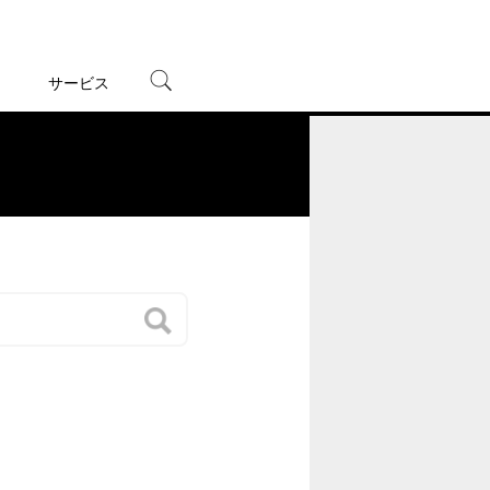
サービス
宅配レンタル
オンラインゲーム
。
TSUTAYAプレミアムNEXT
蔦屋書店