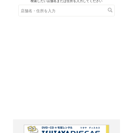
在庫の
※在庫
ご来店の際にご
数独 3 S