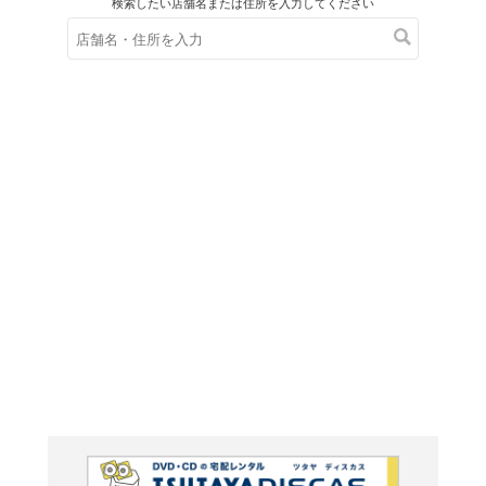
在庫の
※在庫
ご来店の際にご
コーエ
ンジェ