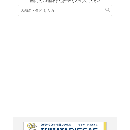
在庫の
※在庫
ご来店の際にご
BLUE 
方と~ 