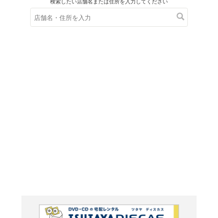
在庫の
※在庫
ご来店の際にご
釣り先