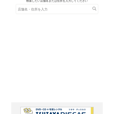
在庫の
※在庫
ご来店の際にご
プロレ