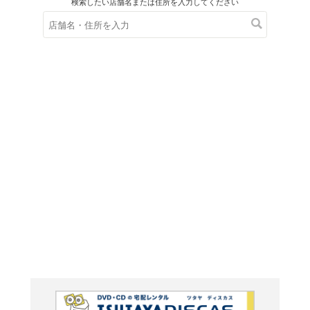
在庫の
※在庫
ご来店の際にご
フジテ
オリジ