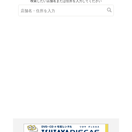
在庫の
※在庫
ご来店の際にご
ハナム
ーキリ