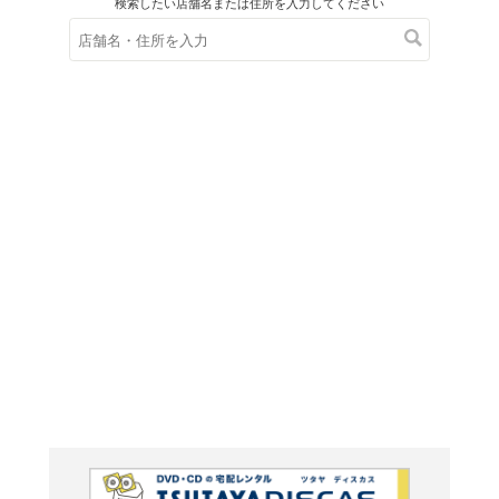
在庫の
※在庫
ご来店の際にご
petit 
ALBUM~