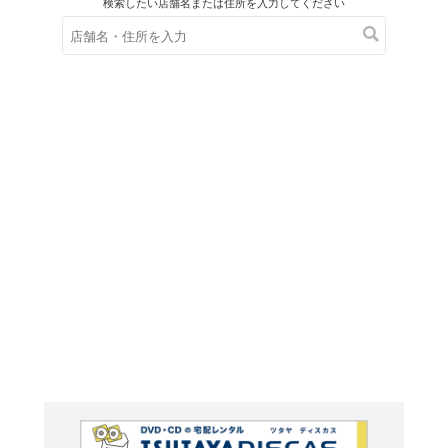
在庫の
※在庫
ご来店の際にご
ハート/FA