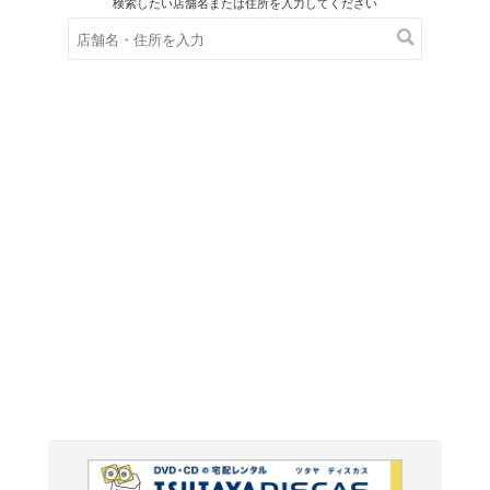
在庫の
※在庫
ご来店の際にご
ヘディ