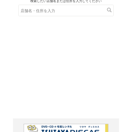
在庫の
※在庫
ご来店の際にご
HEART
SG】