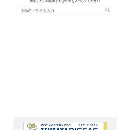
在庫の
※在庫
ご来店の際にご
クロノ