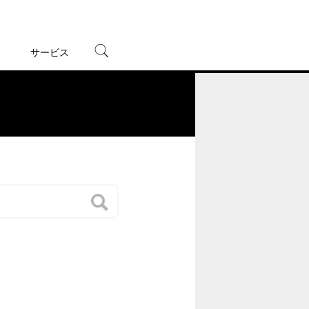
サービス
宅配レンタル
オンラインゲーム
。
TSUTAYAプレミアムNEXT
蔦屋書店