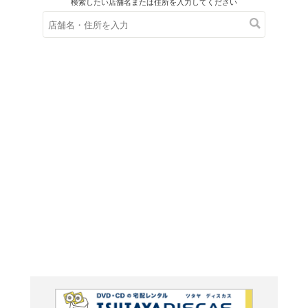
在庫の
※在庫
ご来店の際にご
50 year
~Self 