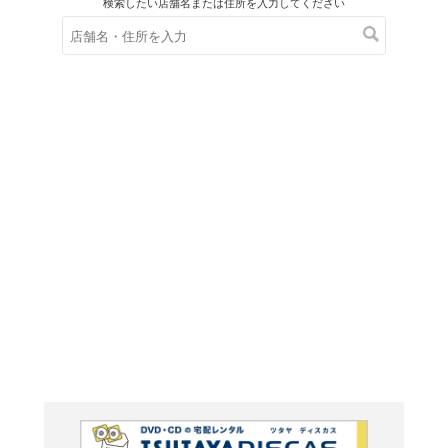
在庫の
※在庫
ご来店の際にご
ボブ・
ラ