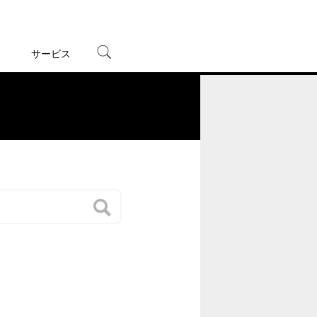
サービス
宅配レンタル
オンラインゲーム
。
TSUTAYAプレミアムNEXT
蔦屋書店