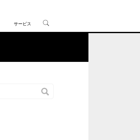
サービス
宅配レンタル
オンラインゲーム
。
TSUTAYAプレミアムNEXT
蔦屋書店