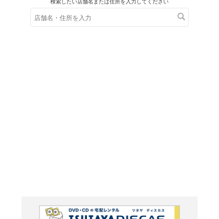
在庫の
※在庫
ご来店の際にご
スリッ
[シングルス