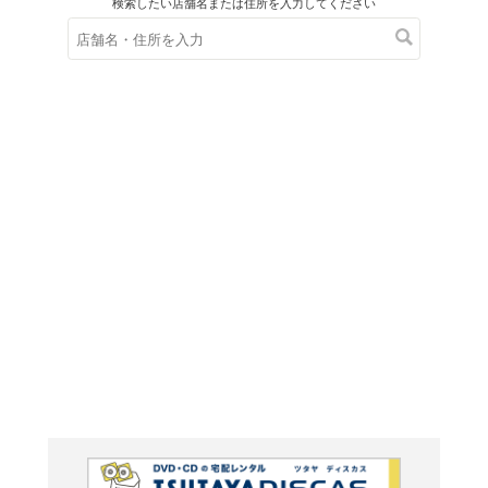
在庫の
※在庫
ご来店の際にご
モーツ
ト五重