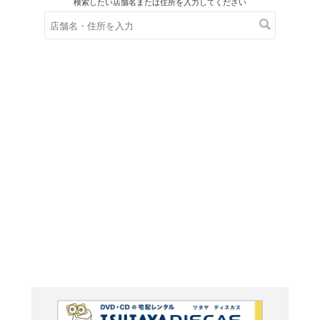
在庫の
※在庫
ご来店の際にご
DAYS 