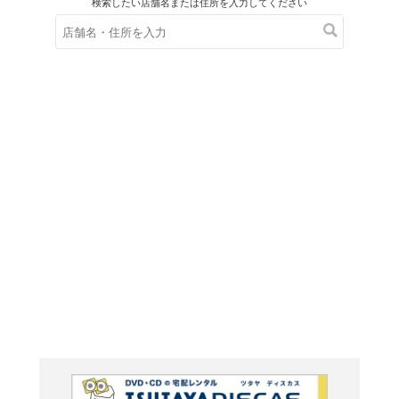
在庫の
※在庫
ご来店の際にご
青空(通