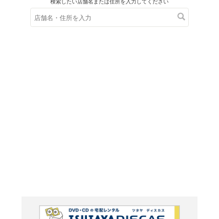
在庫の
※在庫
ご来店の際にご
スーパー