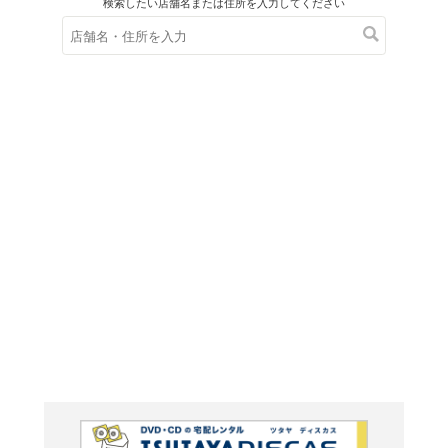
在庫の
※在庫
ご来店の際にご
芹澤廣明 