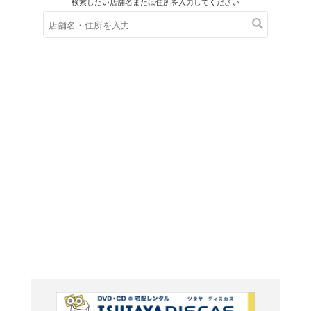
在庫の
※在庫
ご来店の際にご
BEST-M