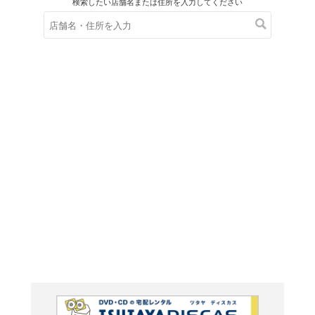
在庫の
※在庫
ご来店の際にご
HAPPY