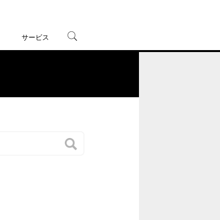
サービス
宅配レンタル
オンラインゲーム
。
TSUTAYAプレミアムNEXT
蔦屋書店