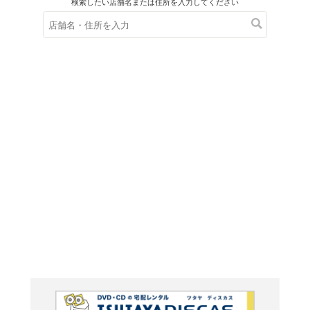
在庫の
※在庫
ご来店の際にご
ベートー
第16番