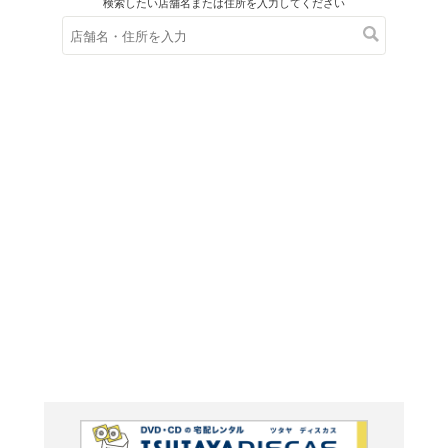
在庫の
※在庫
ご来店の際にご
We Lov