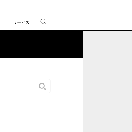
サービス
宅配レンタル
オンラインゲーム
。
TSUTAYAプレミアムNEXT
蔦屋書店